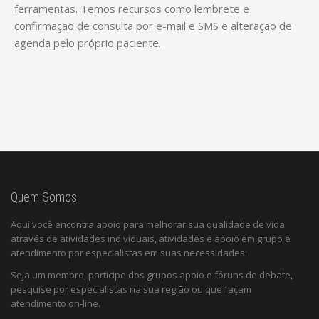
ferramentas. Temos recursos como lembrete e
confirmação de consulta por e-mail e SMS e alteração de
agenda pelo próprio paciente.
Quem Somos
Aqui você encontra apoio para melhorar sua qualidade de vida
através de atividades individuais, atividades e apoio em grupo e
atendimento por especialistas em suas necessidades.
Seja um membro, participe dos grupos apoio e fóruns de debate,
pesquise por especialistas na sua região ou que façam
atendimento on-line.